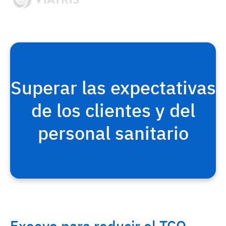
Superar las expectativas
Ofrezca experiencias
de los clientes y del
omnicanal sin fisuras
personal sanitario
Exeevo para reducir el TCO